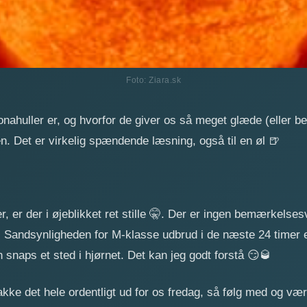
Foto: Ziara.sk
onahuller er, og hvorfor de giver os så meget glæde (eller 
n. Det er virkelig spændende læsning, også til en øl
🍺
 er der i øjeblikket ret stille
🤫
. Der er ingen bemærkelses
m. Sandsynligheden for M-klasse udbrud i de næste 24 timer 
n snaps et sted i hjørnet. Det kan jeg godt forstå
😏
🥃
ke det hele ordentligt ud for os fredag, så følg med og vær