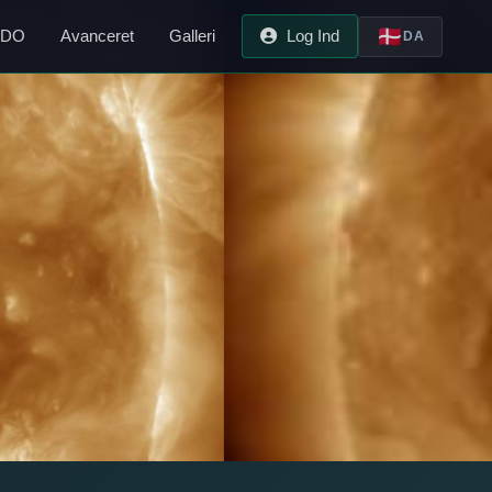
🇩🇰
SDO
Avanceret
Galleri
Log Ind
DA