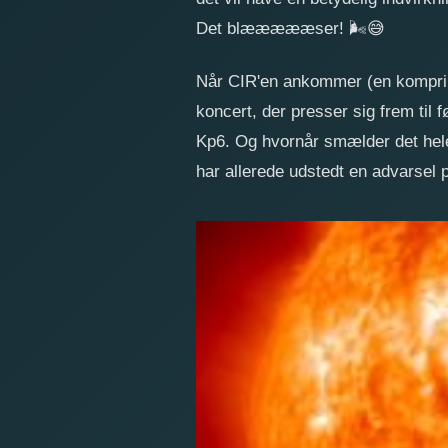
Det blæææææser!
🌬️
😅
Når CIR'en ankommer (en komprime
koncert, der presser sig frem til
Kp6. Og hvornår smælder det he
har allerede udstedt en advarsel p