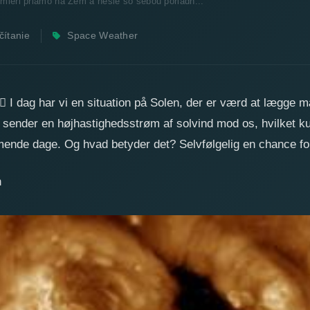
 mieri priamo na Zem a nesie so sebou poriadn...
čítanie
Space Weather
kte mod Jorden og bringer
rumvind med sig!
🌀
‍♀️
I dag har vi en situation på Solen, der er værd at lægge mæ
 sender en højhastighedsstrøm af solvind mod os, hvilket 
mmende dage. Og hvad betyder det? Selvfølgelig en chance fo
n