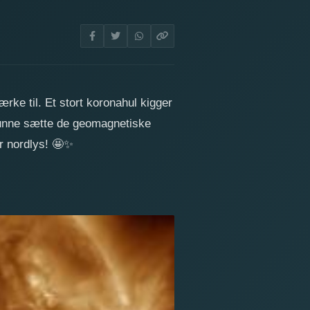
rke til. Et stort koronahul kigger
kunne sætte de geomagnetiske
r nordlys!
🤩
✨