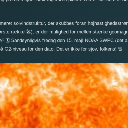
ret solvindstruktur, der skubbes foran højhastighedsstrøm
 første række
🎤
), er der mulighed for mellemstærke geomagn
le?
🗓️
Sandsynligvis fredag den 15. maj! NOAA SWPC (det am
å G2-niveau for den dato. Det er ikke for sjov, folkens!
🚨