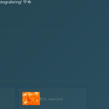
otografering!
💚
🍻
30. marts 2026