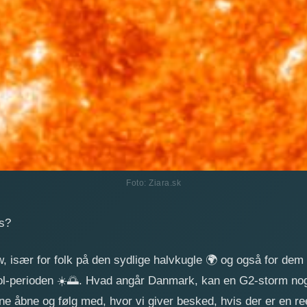
Foto: Ziara.sk
ys?
w, især for folk på den sydlige halvkugle
🌍
og også for dem 
ol-perioden
☀️
🌅
. Hvad angår Danmark, kan en G2-storm nogl
ne åbne og følg med, hvor vi giver besked, hvis der er en re