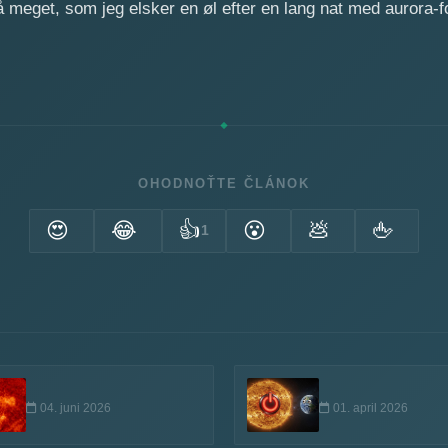
så meget, som jeg elsker en øl efter en lang nat med aurora-f
OHODNOŤTE ČLÁNOK
😍
😂
👍
😮
💩
🖕
1
04. juni 2026
01. april 2026