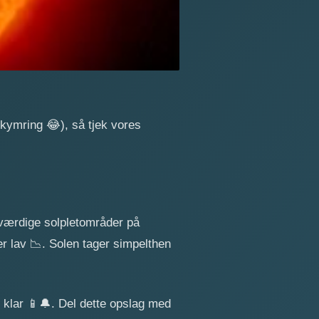
bekymring
😂
), så tjek vores
værdige solpletområder på
er lav
📉
. Solen tager simpelthen
 klar
📱
🔔
. Del dette opslag med