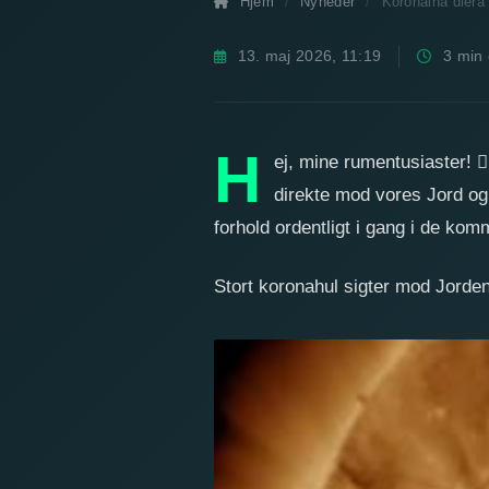
Hjem
Nyheder
Koronálna diera
13. maj 2026, 11:19
3 min 
Koronahul sigter dire
en ordentlig 
H
ej, mine rumentusiaster!
🙋
direkte mod vores Jord og
forhold ordentligt i gang i de ko
Stort koronahul sigter mod Jorde