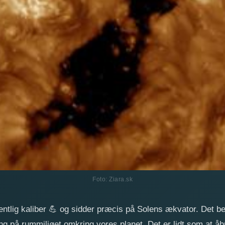
Foto: Ziara.sk
entlig kaliber
💪
og sidder præcis på Solens ækvator. Det bet
ing på rummiljøet omkring vores planet. Det er lidt som at åb