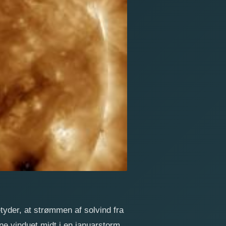
yder, at strømmen af solvind fra
ne vinduet midt i en januarstorm.