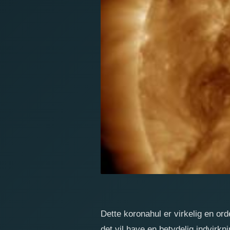
Dette koronahul er virkelig en ord
det vil have en betydelig indvirkn