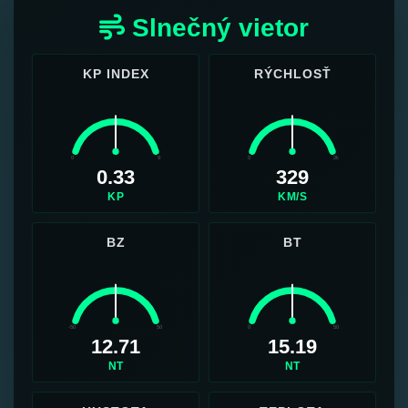
Slnečný vietor
KP INDEX
RÝCHLOSŤ
0
9
0
2k
0.33
329
KP
KM/S
BZ
BT
-50
50
0
50
12.71
15.19
NT
NT