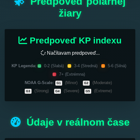
Predpoveď polárnej
žiary
Predpoveď KP indexu
Načítavam predpoveď...
KP Legenda:
0-2 (Slabá)
3-4 (Stredná)
5-6 (Silná)
7+ (Extrémna)
NOAA G-Scale:
(Minor)
(Moderate)
G1
G2
(Strong)
(Severe)
(Extreme)
G3
G4
G5
Údaje v reálnom čase