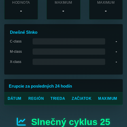
HODNOTA
MAXIMUM
MAXIMUM
-
-
-
Dnešné Slnko
-
C-class
-
M-class
-
X-class
Erupcie za posledných 24 hodín
DÁTUM
REGIÓN
TRIEDA
ZAČIATOK
MAXIMUM
K
Slnečný cyklus 25