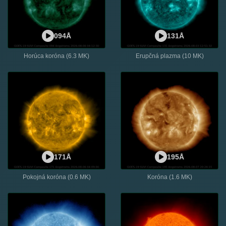
094Å
131Å
Horúca koróna (6.3 MK)
Erupčná plazma (10 MK)
171Å
195Å
Pokojná koróna (0.6 MK)
Koróna (1.6 MK)