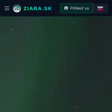
ZIARA.SK
🇸🇰
Prihlásiť sa