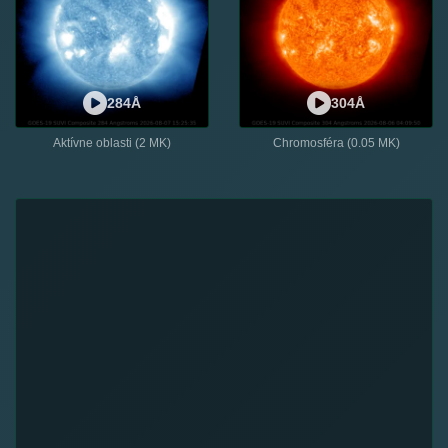
284Å
304Å
Aktívne oblasti (2 MK)
Chromosféra (0.05 MK)