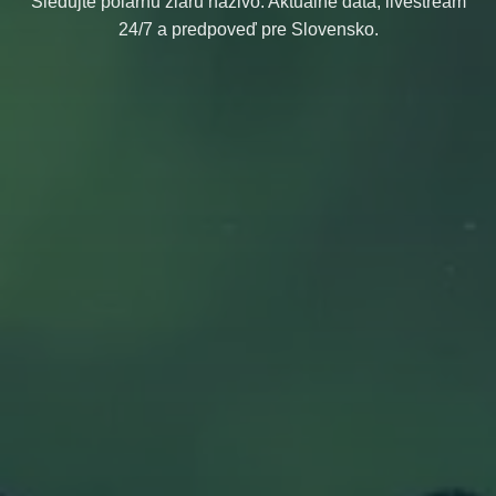
Sledujte polárnu žiaru naživo. Aktuálne dáta, livestream
24/7 a predpoveď pre Slovensko.