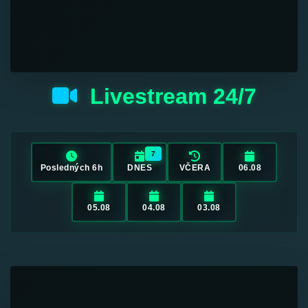
Livestream 24/7
7
Posledných 6h
DNES
VČERA
06.08
05.08
04.08
03.08