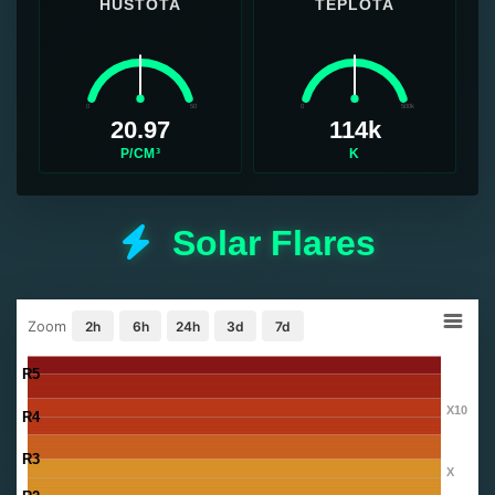
HUSTOTA
TEPLOTA
0
50
0
500k
20.97
114k
P/CM³
K
Solar Flares
Zoom
2h
6h
24h
3d
7d
R5
X10
R4
R3
X