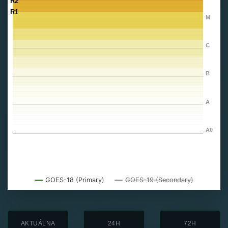
R2
R1
M
C
B
A
A0
GOES-18 (Primary)
GOES-19 (Secondary)
AKTUÁLNA
24H
72H