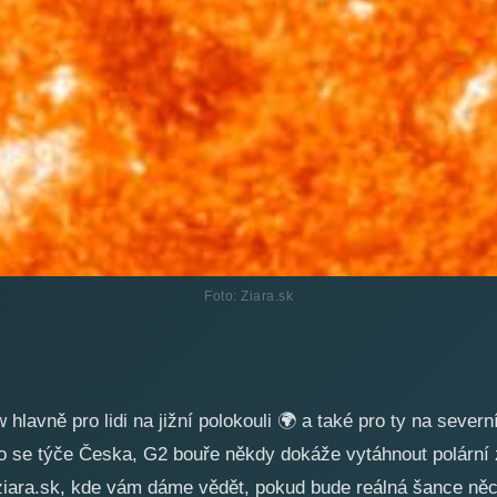
Foto: Ziara.sk
hlavně pro lidi na jižní polokouli
🌍
a také pro ty na severní
o se týče Česka, G2 bouře někdy dokáže vytáhnout polární z
 ziara.sk, kde vám dáme vědět, pokud bude reálná šance něc