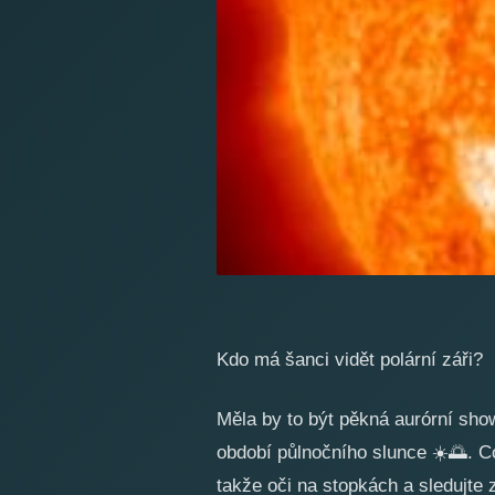
Kdo má šanci vidět polární záři?
Měla by to být pěkná aurórní show 
období půlnočního slunce
☀️
🌅
. C
takže oči na stopkách a sledujte