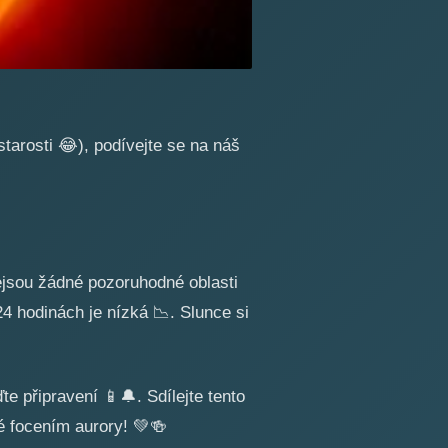
starosti
😂
), podívejte se na náš
ejsou žádné pozoruhodné oblasti
 24 hodinách je nízká
📉
. Slunce si
ďte připravení
📱
🔔
. Sdílejte tento
né focením aurory!
💚
🍻