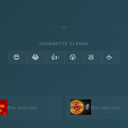
OHODNOŤTE ČLÁNOK
😍
😂
👍
😮
💩
🖕
1
04. června 2026
01. dubna 2026