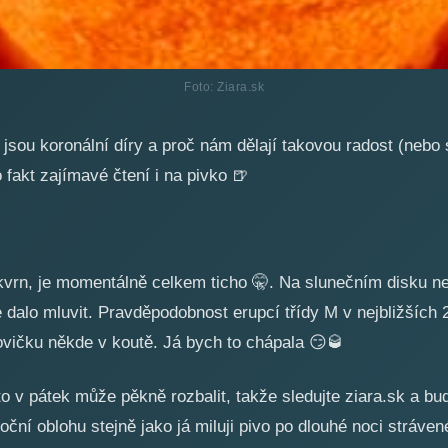
Foto: Ziara.sk
jsou koronální díry a proč nám dělají takovou radost (nebo 
o fakt zajímavé čtení i na pivko
🍺
kvrn, je momentálně celkem ticho
🤫
. Na slunečním disku n
 dalo mluvit. Pravděpodobnost erupcí třídy M v nejbližších
rovičku někde v koutě. Já bych to chápala
😏
🥃
to v pátek může pěkně rozbalit, takže sledujte ziara.sk a bu
ční oblohu stejně jako já miluji pivo po dlouhé noci stráve