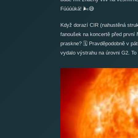
Fúúúúká!
🌬️
😅
Když dorazí CIR (nahustěná struk
fanoušek na koncertě před první
praskne?
🗓️
Pravděpodobně v pát
vydalo výstrahu na úrovni G2. To 