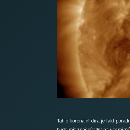
Tahle koronální díra je fakt pořád
bude mít značný vliv na vesmírné