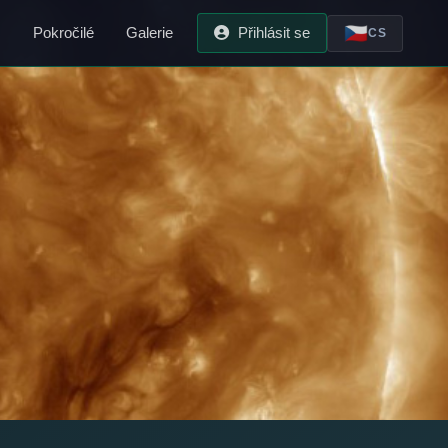
🇨🇿
O
Pokročilé
Galerie
Přihlásit se
CS