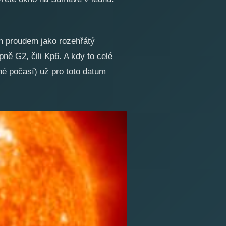
ím proudem jako rozehřátý
ně G2, čili Kp6. A kdy to celé
 počasí) už pro toto datum