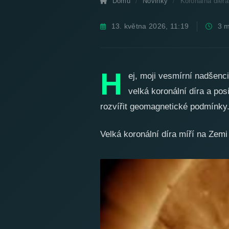
Domů
Novinky
Koronálna diera
13. května 2026, 11:19
3 m
Koronální díra míří
sebou pořádný
H
ej, moji vesmírní nadšenc
velká koronální díra a po
rozvířit geomagnetické podmínky.
Velká koronální díra míří na Zemi