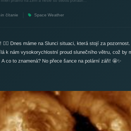
 mieri priamo na Zem a nesie so sebou poriadn...
in čítanie
Space Weather
 přímo na Zemi a nese s
 vesmírný vítr!
🌀
i!
🙋‍♀️
Dnes máme na Slunci situaci, která stojí za pozornost.
sílá k nám vysokorychlostní proud slunečního větru, což by 
 A co to znamená? No přece šance na polární záři!
🤩
✨