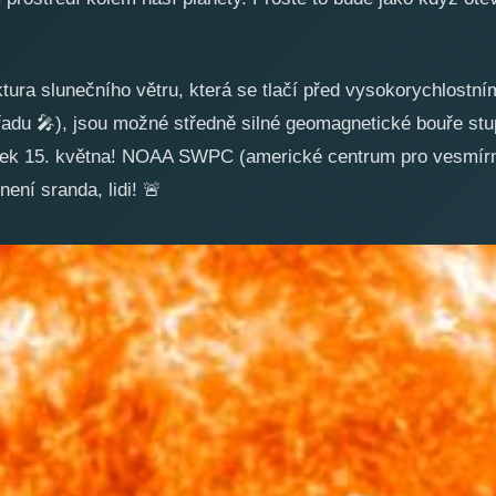
tura slunečního větru, která se tlačí před vysokorychlostn
 řadu
🎤
), jsou možné středně silné geomagnetické bouře stup
ek 15. května! NOAA SWPC (americké centrum pro vesmírné
není sranda, lidi!
🚨