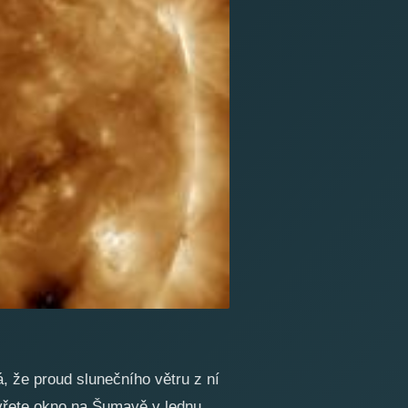
 že proud slunečního větru z ní
evřete okno na Šumavě v lednu.