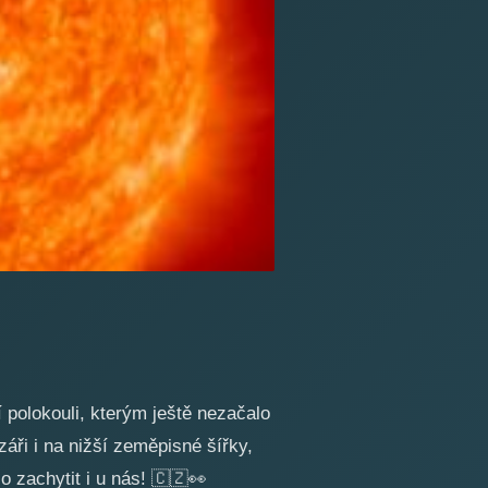
 polokouli, kterým ještě nezačalo
áři i na nižší zeměpisné šířky,
o zachytit i u nás!
🇨🇿
👀