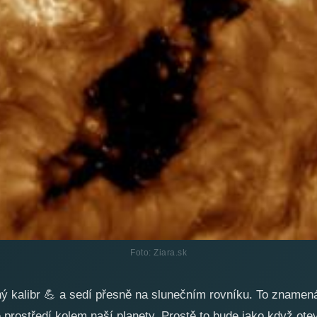
Foto: Ziara.sk
ný kalibr
💪
a sedí přesně na slunečním rovníku. To znamená,
 prostředí kolem naší planety. Prostě to bude jako když ot