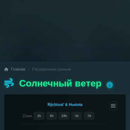
Главная
/
Расширенные данные
Солнечный ветер
Rýchlosť & Hustota
Zoom
2h
6h
24h
3d
7d