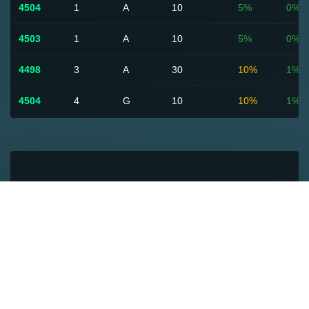
4504
1
A
10
5%
0%
4503
1
A
10
5%
0%
4498
3
A
30
10%
1%
4504
4
G
10
10%
1%
4500
1
A
10
5%
1%
4502
3
B
10
5%
1%
4503
1
A
10
5%
1%
4498
4
A
70
10%
1%
4499
6
B
20
0%
0%
4500
1
A
20
5%
1%