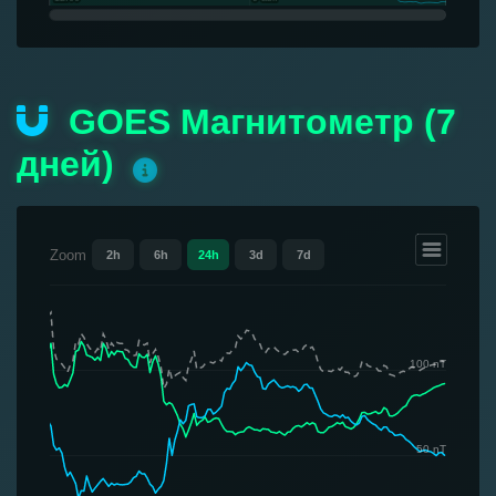
GOES Магнитометр (7
дней)
Zoom
2h
6h
24h
3d
7d
100 nT
50 nT