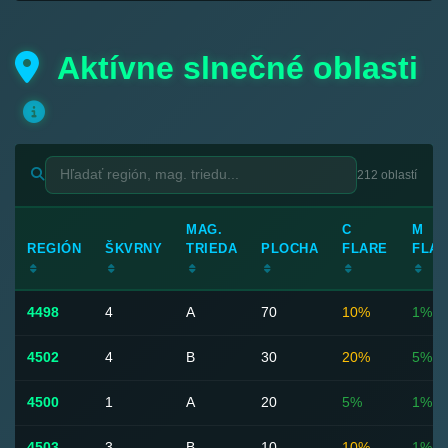
Aktívne slnečné oblasti
212 oblastí
MAG.
C
M
REGIÓN
ŠKVRNY
TRIEDA
PLOCHA
FLARE
FLA
4498
4
A
70
10%
1%
4502
4
B
30
20%
5%
4500
1
A
20
5%
1%
4503
3
B
10
10%
1%