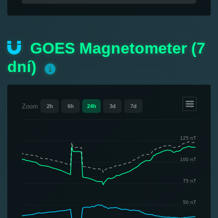
GOES Magnetometer (7
dní)
Zoom
2h
6h
24h
3d
7d
125 nT
100 nT
75 nT
50 nT