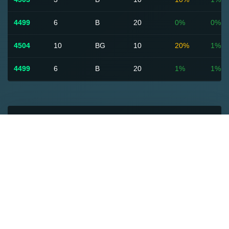
4499
6
B
20
0%
0%
4504
10
BG
10
20%
1%
4499
6
B
20
1%
1%
4500
3
A
10
5%
1%
4501
1
A
30
0%
0%
4498
3
A
70
10%
1%
4502
5
B
50
35%
5%
4503
4
B
15
15%
1%
4498
3
A
110
20%
1%