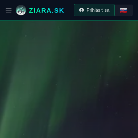
ZIARA.SK
🇸🇰
Prihlásiť sa