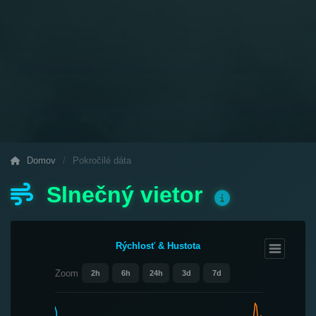
Domov
/
Pokročilé dáta
Slnečný vietor
Rýchlosť & Hustota
Zoom
2h
6h
24h
3d
7d