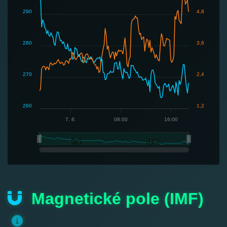
290
4,8
280
3,6
270
2,4
260
1,2
7. 8.
08:00
16:00
7. 8.
7. 8.
12:00
12:00
Magnetické pole (IMF)