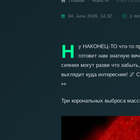
Главная
Новости
Slnko sa zob
04. June 2026, 14:32
1 min
Солнце просну
разбушевалось! G3 
Н
и
у НАКОНЕЦ-ТО что-то пр
готовит нам знатную ве
сиянии могут разве что забыть
выглядит куда интереснее!
🌌
Се
👀
Три корональных выброса масс