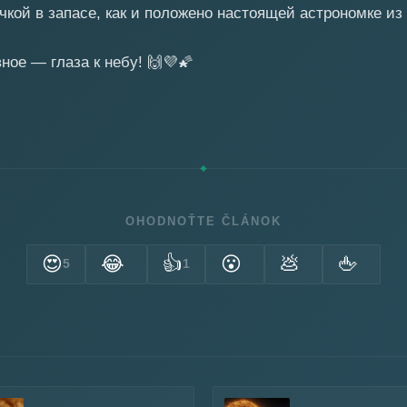
ичкой в запасе, как и положено настоящей астрономке и
вное — глаза к небу!
🙌
💜
🌠
OHODNOŤTE ČLÁNOK
😍
😂
👍
😮
💩
🖕
5
1