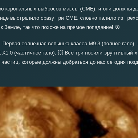
ько корональных выбросов массы (CME), и они должны д
нце выстрелило сразу три CME, словно палило из трёхс
 к Земле, так что похоже на прямое попадание!
🎯
. Первая солнечная вспышка класса M9.3 (полное гало),
ж X1.0 (частичное гало).
💥
Все три носили эруптивный х
астиц, которые должны добраться до нас сегодня поздн