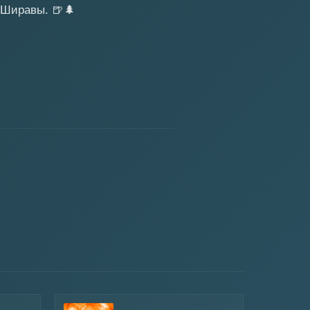
з Ширавы.
🍺
🌲