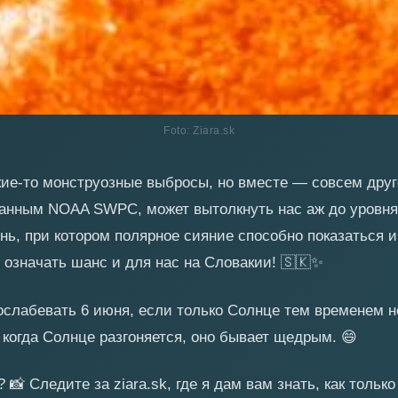
Foto: Ziara.sk
кие-то монструозные выбросы, но вместе — совсем друг
анным NOAA SWPC, может вытолкнуть нас аж до уровня 
нь, при котором полярное сияние способно показаться и
 означать шанс и для нас на Словакии!
🇸🇰
✨
лабевать 6 июня, если только Солнце тем временем н
 когда Солнце разгоняется, оно бывает щедрым.
😄
е?
📸
Следите за ziara.sk, где я дам вам знать, как только