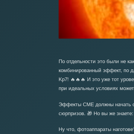
По отдельности это были не ка
комбинированный эффект, по д
Kp7!
🔥
🔥
🔥
И это уже тот урове
при идеальных условиях может
Эффекты CME должны начать ос
сюрпризов.
🎁
Но вы же знаете:
Ну что, фотоаппараты наготов