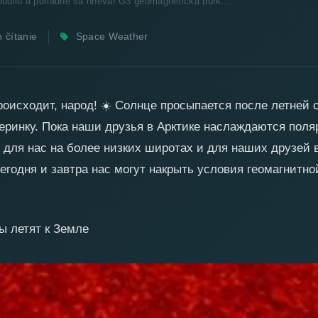
udilo a poriadne sa hnevá! G3 geomagnetická búrk...
 čítanie
Space Weather
лось и не на шутку
геомагнитная буря 4 и 5
юня
🔥
оисходит, народ!
☀️
Солнце просыпается после летней с
черинку. Пока наши друзья в Арктике наслаждаются пол
, для нас на более низких широтах и для наших друзе
годня и завтра нас могут накрыть условия геомагнитной
ы летят к Земле