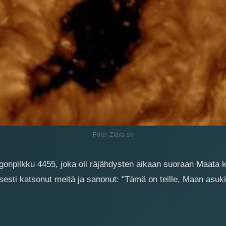
Foto: Ziara.sk
gonpilkku 4455, joka oli räjähdysten aikaan suoraan Maat
lisesti katsonut meitä ja sanonut: "Tämä on teille, Maan asuki