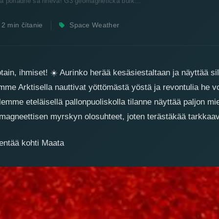
 a poriadne sa hnevá! G3 geomagnetická búrk...
2 min čítanie
Space Weather
 kunnolla raivoissaan! G3
sky 4. ja 5. kesäkuuta
🔥
tain, ihmiset!
☀️
Aurinko herää kesäsiestaltaan ja näyttää sil
me Arktisella nauttivat yöttömästä yöstä ja revontulia he vo
llemme eteläisellä pallonpuoliskolla tilanne näyttää paljon m
magneettisen myrskyn olosuhteet, joten terästäkää tarkkaa
entää kohti Maata