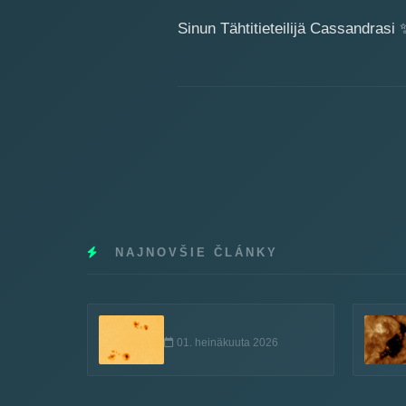
Sinun Tähtitieteilijä Cassandrasi
NAJNOVŠIE ČLÁNKY
01. heinäkuuta 2026