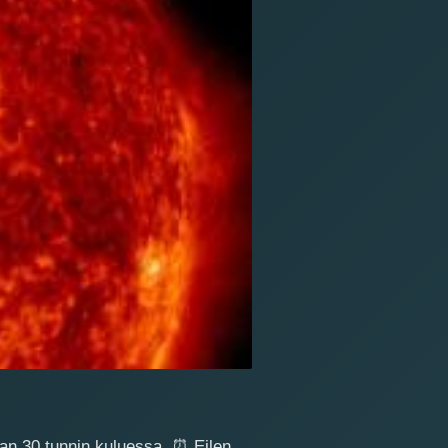
an 30 tunnin kuluessa.
⏰
Eilen,