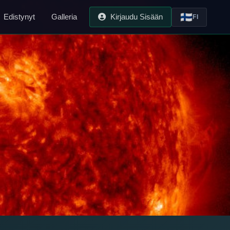
🇫🇮
Edistynyt
Galleria
Kirjaudu Sisään
FI