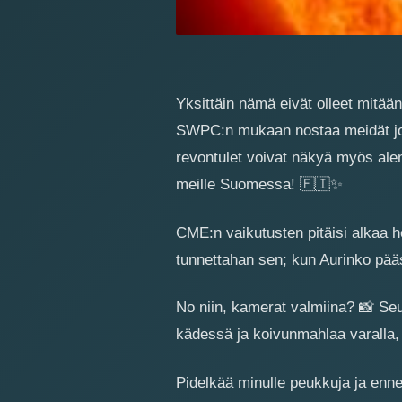
Yksittäin nämä eivät olleet mitää
SWPC:n mukaan nostaa meidät jo
revontulet voivat näkyä myös alem
meille Suomessa!
🇫🇮
✨
CME:n vaikutusten pitäisi alkaa he
tunnettahan sen; kun Aurinko pääs
No niin, kamerat valmiina?
📸
Seur
kädessä ja koivunmahlaa varalla, k
Pidelkää minulle peukkuja ja enne