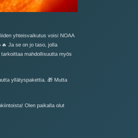
iiden yhteisvaikutus voisi NOAA

🔥
Ja se on jo taso, jolla
i tarkoittaa mahdollisuutta myös
uutta yllätyspakettia.
🎁
Mutta
iintoista! Olen paikalla olut