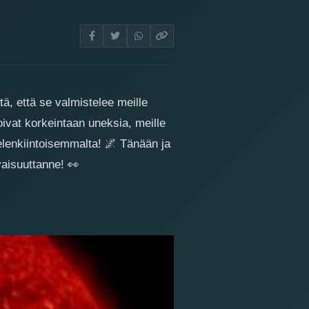
tä, että se valmistelee meille
ivat korkeintaan uneksia, meille
ielenkiintoisemmalta!
🌌
Tänään ja
vaisuuttanne!
👀