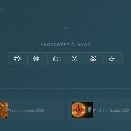
✨
OHODNOŤTE ČLÁNOK
😍
😂
👍
😮
💩
🖕
5
1
13. toukokuuta 2026
01. huhtikuuta 2026