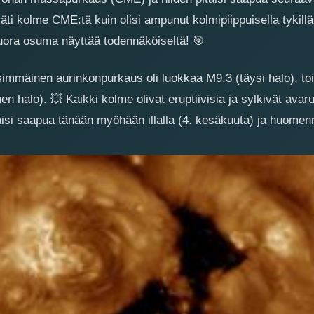
äti kolme CME:tä kuin olisi ampunut kolmipiippuisella tykillä
uora osuma näyttää todennäköiseltä!
🎯
Ensimmäinen aurinkonpurkaus oli luokkaa M9.3 (täysi halo), t
nen halo).
💥
Kaikki kolme olivat eruptiivisia ja sylkivät av
täisi saapua tänään myöhään illalla (4. kesäkuuta) ja huome