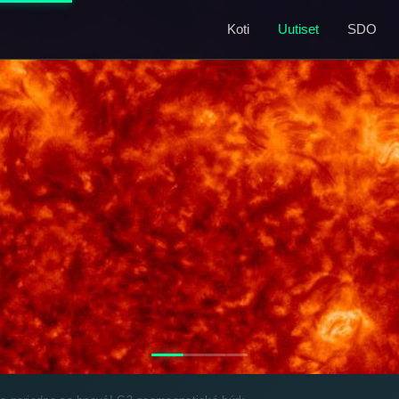
Koti
Uutiset
SDO