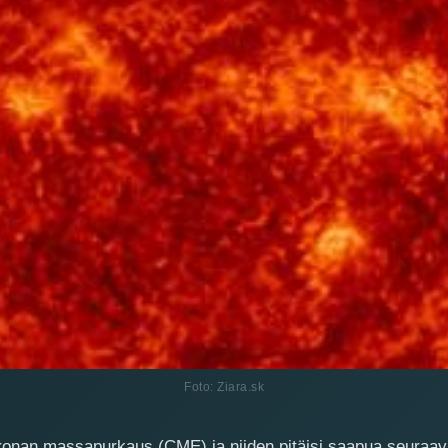
Foto: Ziara.sk
onan massapurkaus (CME) ja niiden pitäisi saapua seuraav