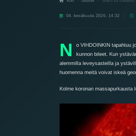
Koti
Uutiset
Slnko sa zobudilo
04. kesäkuuta 2026, 14:32
Aurinko heräsi ja on
geomagneettinen myr
N
o VIHDOINKIN tapahtuu jo
kunnon bileet. Kun ystäväm
alemmilla leveysasteilla ja ystävi
huomenna meitä voivat iskeä geo
Kolme koronan massapurkausta l