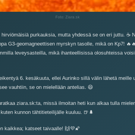
Foto: Ziara.sk
n hirviömäisiä purkauksia, mutta yhdessä se on eri juttu.
☕
N
pa G3-geomagneettisen myrskyn tasolle, mikä on Kp7!
🔥

milla leveysasteilla, mikä ihanteellisissa olosuhteissa vois
ikentyä 6. kesäkuuta, ellei Aurinko sillä välin lähetä meille 
ee vauhtiin, se on mielellään antelias.
😄
atkaa ziara.sk:ta, missä ilmoitan heti kun alkaa tulla mielenk
uten kunnon tähtitieteilijälle kuuluu.
🍺
🌲
n kaikkea; katseet taivaalle!
🙌
💜
🌠