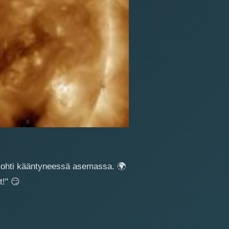
a kohti kääntyneessä asemassa.
🌍
t!"
😏