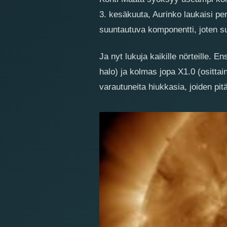
3. kesäkuuta, Aurinko laukaisi per
suuntautuva komponentti, joten s
Ja nyt lukuja kaikille nörteille. 
halo) ja kolmas jopa X1.0 (osittai
varautuneita hiukkasia, joiden pi